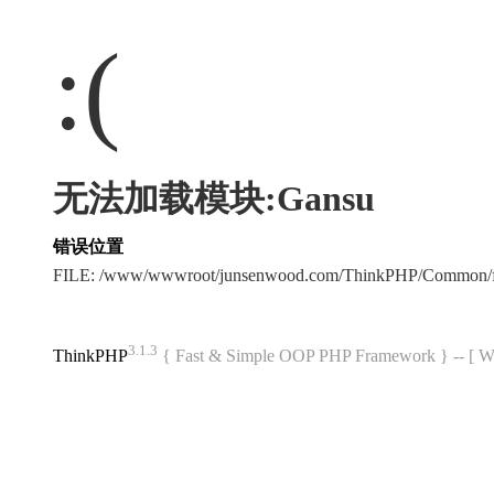
:(
无法加载模块:Gansu
错误位置
FILE: /www/wwwroot/junsenwood.com/ThinkPHP/Common/f
3.1.3
ThinkPHP
{ Fast & Simple OOP PHP Framework } -- 