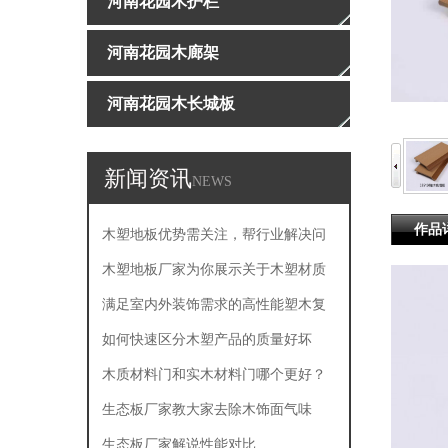
河南花园木护栏
河南花园木廊架
河南花园木长城板
新闻资讯
NEWS
作品
木塑地板优势需关注，帮行业解决问
题
木塑地板厂家为你展示关于木塑材质
的主要产品特点
满足室内外装饰需求的高性能塑木复
合板
如何快速区分木塑产品的质量好坏
木质材料门和实木材料门哪个更好？
生态板厂家教大家去除木饰面气味
生态板厂家解说性能对比