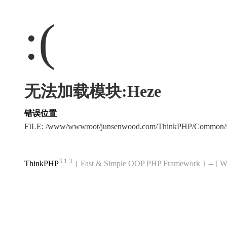
:(
无法加载模块:Heze
错误位置
FILE: /www/wwwroot/junsenwood.com/ThinkPHP/Common/f
3.1.3
ThinkPHP
{ Fast & Simple OOP PHP Framework } -- 