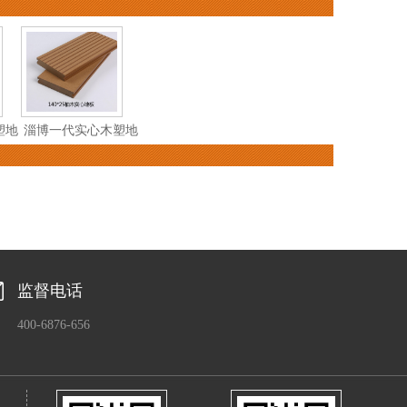
塑地
淄博一代实心木塑地
板
监督电话
400-6876-656