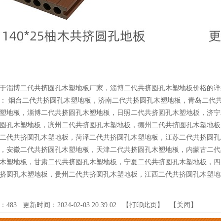
于淄博二代共挤圆孔木塑地板厂家，淄博二代共挤圆孔木塑地板价格的详
品：
烟台二代共挤圆孔木塑地板
，
济南二代共挤圆孔木塑地板
，
青岛二代
塑地板
，
淄博二代共挤圆孔木塑地板
，
日照二代共挤圆孔木塑地板
，
济宁
圆孔木塑地板
，
滨州二代共挤圆孔木塑地板
，
德州二代共挤圆孔木塑地板
二代共挤圆孔木塑地板
，
菏泽二代共挤圆孔木塑地板
，
江苏二代共挤圆孔
，
安徽二代共挤圆孔木塑地板
，
天津二代共挤圆孔木塑地板
，
内蒙古二代
木塑地板
，
甘肃二代共挤圆孔木塑地板
，
宁夏二代共挤圆孔木塑地板
，
四
挤圆孔木塑地板
，
贵州二代共挤圆孔木塑地板
，
江西二代共挤圆孔木塑地
：
483
更新时间：2024-02-03 20:39:02 【
打印此页
】 【
关闭
】