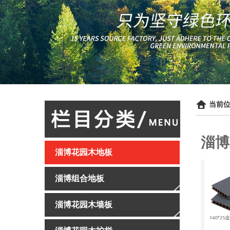
当前位
淄博
淄博花园木地板
淄博组合地板
淄博花园木墙板