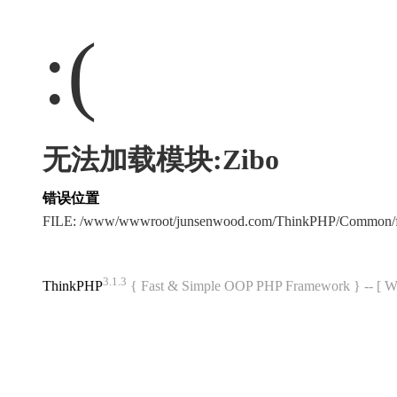
:(
无法加载模块:Zibo
错误位置
FILE: /www/wwwroot/junsenwood.com/ThinkPHP/Common/f
3.1.3
ThinkPHP
{ Fast & Simple OOP PHP Framework } -- 