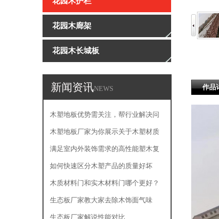
花园木护栏
花园木廊架
花园木长城板
新闻资讯
作品
NEWS
木塑地板优势需关注，帮行业解决问
题
木塑地板厂家为你展示关于木塑材质
的主要产品特点
满足室内外装饰需求的高性能塑木复
合板
如何快速区分木塑产品的质量好坏
木质材料门和实木材料门哪个更好？
生态板厂家教大家去除木饰面气味
生态板厂家解说性能对比