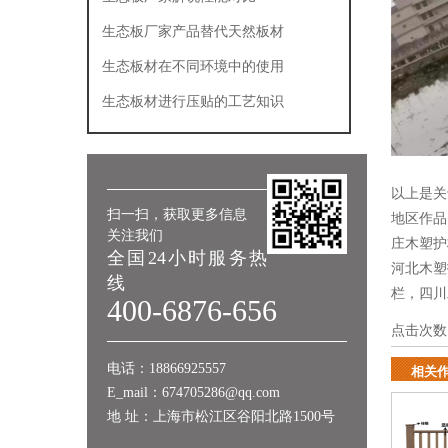
生态板厂家产品替代天然板材
生态板材在不同环境中的使用
生态板材进行压贴的工艺知识
以上是关
扫一扫，获取更多信息
地区作
关注我们
庄木塑护
全国24小时服务热
河北木塑
线
栏
，
四川
400-6876-656
点击次数
电话：18866925557
相关
E_mail：674705286@qq.com
地 址：上海市松江区谷阳北路1500号