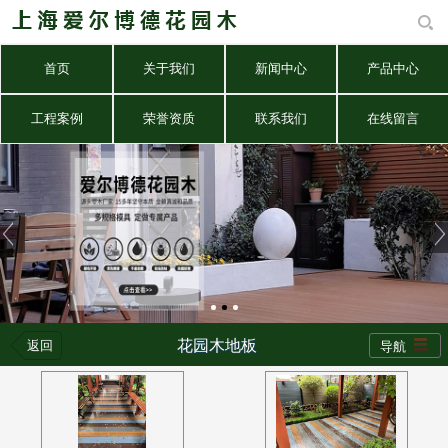
首页
关于我们
新闻中心
产品中心
工程案例
荣誉资质
联系我们
在线留言
花园木地板
返回
导航